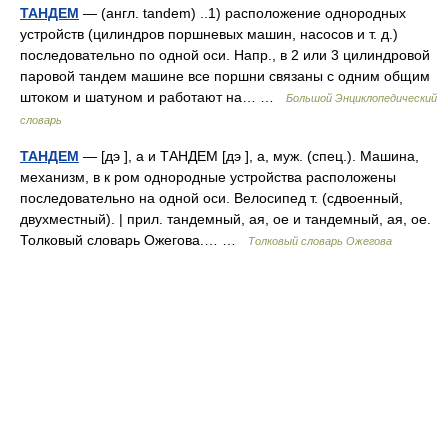
ТАНДЕМ
— (англ. tandem) ..1) расположение однородных
устройств (цилиндров поршневых машин, насосов и т. д.)
последовательно по одной оси. Напр., в 2 или 3 цилиндровой
паровой тандем машине все поршни связаны с одним общим
штоком и шатуном и работают на… …
Большой Энциклопедический
словарь
ТАНДЕМ
— [дэ ], а и ТАНДЕМ [дэ ], а, муж. (спец.). Машина,
механизм, в к ром однородные устройства расположены
последовательно на одной оси. Велосипед т. (сдвоенный,
двухместный). | прил. тандемный, ая, ое и тандемный, ая, ое.
Толковый словарь Ожегова.… …
Толковый словарь Ожегова