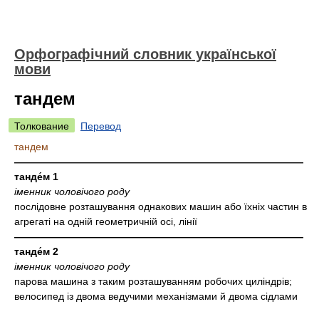
Орфографічний словник української
мови
тандем
Толкование
Перевод
тандем
—————————————————————————————
танде́м 1
іменник чоловічого роду
послідовне розташування однакових машин або їхніх частин в
агрегаті на одній геометричній осі, лінії
—————————————————————————————
танде́м 2
іменник чоловічого роду
парова машина з таким розташуванням робочих циліндрів;
велосипед із двома ведучими механізмами й двома сідлами