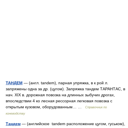
ТАНДЕМ
— (англ. tandem), парная упряжка, в к рой л.
запряжены одна за др. (цугом). Запряжка тандем ТАРАНТАС, в
нач. XIX в. дорожная повозка на длинных зыбучих дрогах,
впоследствии 4 ко лесная рессорная легковая повозка с
открытым кузовом, оборудованным… …
Справочник по
коневодству
Тандем
— (английское tandem расположение цугом, гуськом),