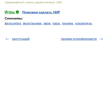
Орфографічний словник української мови
.
2005
.
Игры ⚽
Поможем сделать НИР
Синонимы
:
велосипед
,
велотандем
,
двое
,
пара
,
тендем
,
ускоритель
тангутський
тандем-інтерферометр